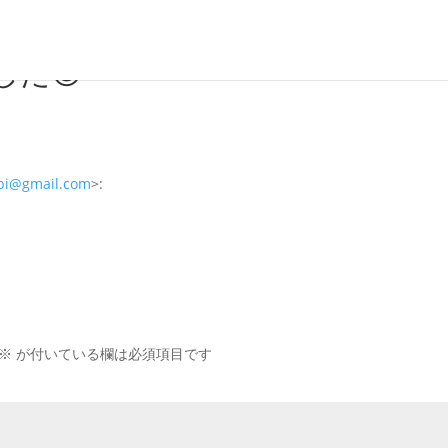
た😊
bi@gmail.com
>:
※
が付いている欄は必須項目です