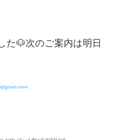
した🐶次のご案内は明日
bi@gmail.com
>: