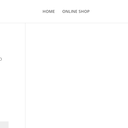
HOME
ONLINE SHOP

O