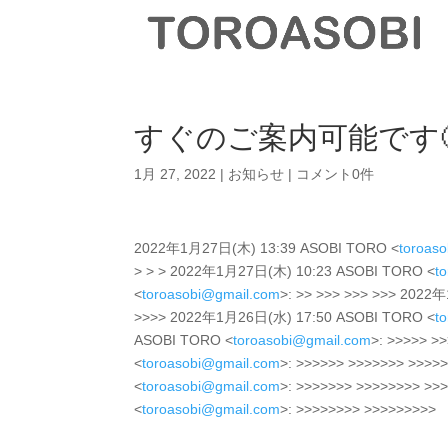
すぐのご案内可能です
1月 27, 2022
|
お知らせ
|
コメント0件
2022年1月27日(木) 13:39 ASOBI TORO <
toroas
> > > 2022年1月27日(木) 10:23 ASOBI TORO <
t
<
toroasobi@gmail.com
>: >> >>> >>> >>> 202
>>>> 2022年1月26日(水) 17:50 ASOBI TORO <
t
ASOBI TORO <
toroasobi@gmail.com
>: >>>>> 
<
toroasobi@gmail.com
>: >>>>>> >>>>>>> >>>
<
toroasobi@gmail.com
>: >>>>>>> >>>>>>>> >
<
toroasobi@gmail.com
>: >>>>>>>> >>>>>>>>>