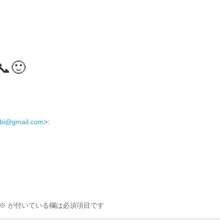
🙂
obi@gmail.com
>:
※
が付いている欄は必須項目です